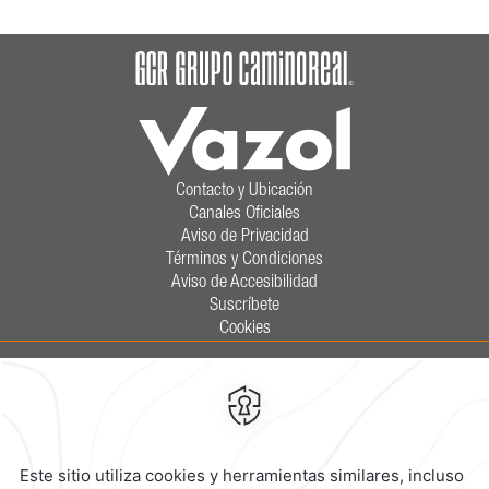
Contacto y Ubicación
Canales Oficiales
Aviso de Privacidad
Términos y Condiciones
Aviso de Accesibilidad
Suscríbete
Cookies
Calzada General Mariano Escobedo
700,
Anzures,
11590,
Ciudad de
México,
Mexico
Reservaciones
|
800 901 2300