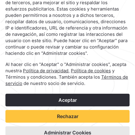
contacto@caminoreal.com
reservaciones@caminoreal.com
1
©
2026
Grupo Camino Real