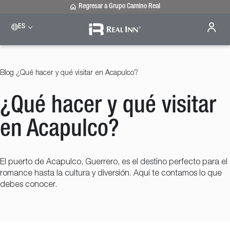
Regresar a Grupo Camino Real
ES
Please select a destination
Celaya
Real Inn Celaya
Blog
¿Qué hacer y qué visitar en Acapulco?
Estado de México
Real Inn Perinorte
¿Qué hacer y qué visitar
Nuevo Laredo
Real Inn Nuevo Laredo
San Luis Potosí
en Acapulco?
Real Inn San Luis Potosí
Tijuana
Real Inn Tijuana
El puerto de Acapulco, Guerrero, es el destino perfecto para el
Torreón
romance hasta la cultura y diversión. Aquí te contamos lo que
Real Inn Torreón
debes conocer.