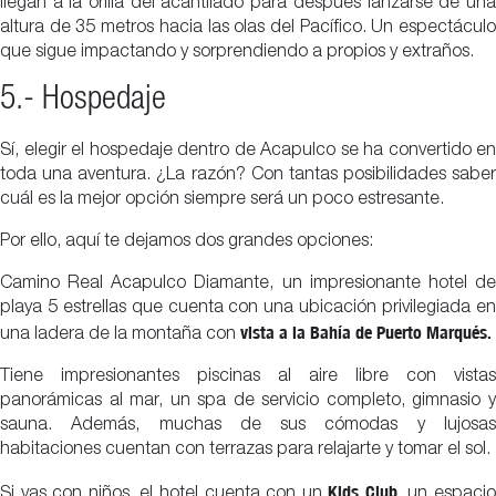
llegan a la orilla del acantilado para después lanzarse de una
altura de 35 metros hacia las olas del Pacífico. Un espectáculo
que sigue impactando y sorprendiendo a propios y extraños.
5.- Hospedaje
Sí, elegir el hospedaje dentro de Acapulco se ha convertido en
toda una aventura. ¿La razón? Con tantas posibilidades saber
cuál es la mejor opción siempre será un poco estresante.
Por ello, aquí te dejamos dos grandes opciones:
Camino Real Acapulco Diamante, un impresionante hotel de
playa 5 estrellas que cuenta con una ubicación privilegiada en
vista a la Bahía de Puerto Marqués.
una ladera de la montaña con
Tiene impresionantes piscinas al aire libre con vistas
panorámicas al mar, un spa de servicio completo, gimnasio y
sauna. Además, muchas de sus cómodas y lujosas
habitaciones cuentan con terrazas para relajarte y tomar el sol.
Kids Club
Si vas con niños, el hotel cuenta con un
, un espaci