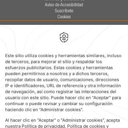
Aviso de Accesibilidad
Suscríbete
Cookies
Calzada General Mariano Escobedo
700,
Anzures,
11590,
Ciudad de
México,
Mexico
Reservaciones
|
800 901 2300
contacto@caminoreal.com
reservaciones@caminoreal.com