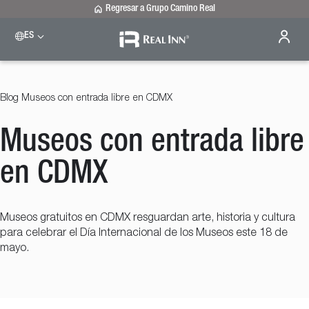
Regresar a Grupo Camino Real
ES
Please select a destination
Celaya
Real Inn Celaya
Blog
Museos con entrada libre en CDMX
Estado de México
Real Inn Perinorte
Museos con entrada libre
Nuevo Laredo
Real Inn Nuevo Laredo
San Luis Potosí
en CDMX
Real Inn San Luis Potosí
Tijuana
Real Inn Tijuana
Museos gratuitos en CDMX resguardan arte, historia y cultura
Torreón
para celebrar el Día Internacional de los Museos este 18 de
Real Inn Torreón
mayo.