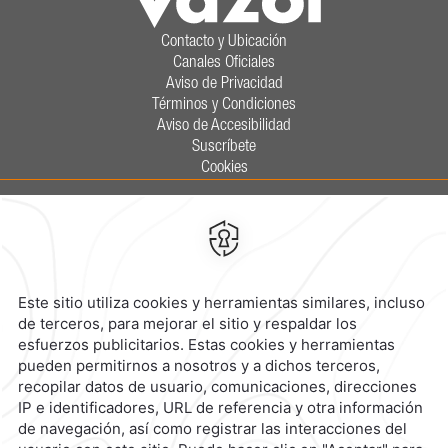
Contacto y Ubicación
Canales Oficiales
Aviso de Privacidad
Términos y Condiciones
Aviso de Accesibilidad
Suscríbete
Cookies
Calzada General Mariano Escobedo
700,
Anzures,
11590,
Ciudad de
México,
Mexico
Reservaciones
|
800 901 2300
contacto@caminoreal.com
reservaciones@caminoreal.com