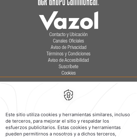
Contacto y Ubicación
Canales Oficiales
Aviso de Privacidad
Términos y Condiciones
Aviso de Accesibilidad
Suscríbete
Cookies
Calzada General Mariano Escobedo
700,
Anzures,
11590,
Ciudad de
México,
Mexico
Reservaciones
|
800 901 2300
contacto@caminoreal.com
reservaciones@caminoreal.com