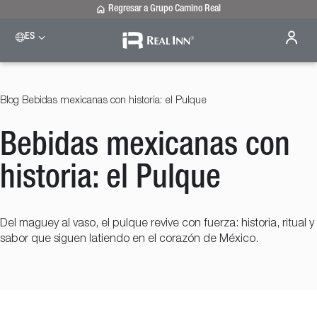
Regresar a Grupo Camino Real
ES
Please select a destination
Celaya
Real Inn Celaya
Blog
Bebidas mexicanas con historia: el Pulque
Estado de México
Real Inn Perinorte
Bebidas mexicanas con
Nuevo Laredo
Real Inn Nuevo Laredo
San Luis Potosí
historia: el Pulque
Real Inn San Luis Potosí
Tijuana
Real Inn Tijuana
Del maguey al vaso, el pulque revive con fuerza: historia, ritual y
Torreón
sabor que siguen latiendo en el corazón de México.
Real Inn Torreón