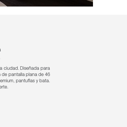
a
e
la ciudad. Diseñada para
ón de pantalla plana de 46
remium, pantuflas y bata.
erte.