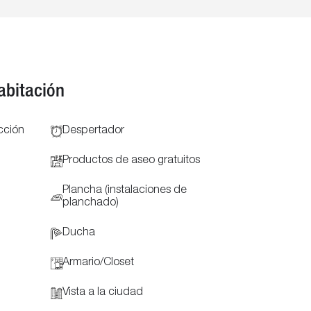
abitación
cción
Despertador
Productos de aseo gratuitos
Plancha (instalaciones de
planchado)
Ducha
Armario/Closet
Vista a la ciudad