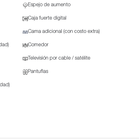
Espejo de aumento
Caja fuerte digital
Cama adicional (con costo extra)
idad)
Comedor
Televisión por cable / satélite
Pantuflas
idad)