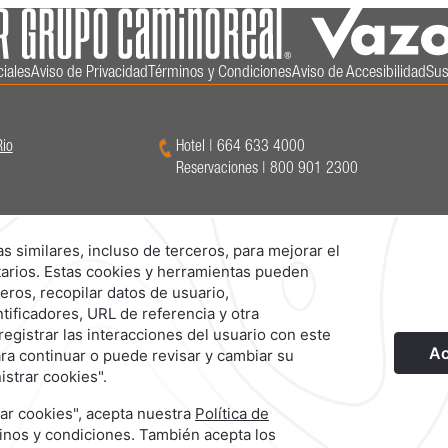
ciales
Aviso de Privacidad
Términos y Condiciones
Aviso de Accesibilidad
Sus
Rio
Hotel
|
664 633 4000
Reservaciones
|
800 901 2300
Explora Nuestras Marcas