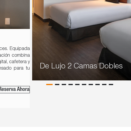
ces. Equipada
tación combina
tal, cafetera y
De Lujo 2 Camas Dobles
ensado para tu
Reserva Ahora