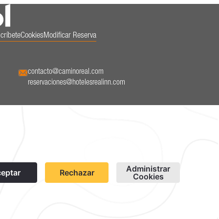
críbete
Cookies
Modificar Reserva
contacto@caminoreal.com
reservaciones@hotelesrealinn.com
1