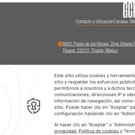
Contacto y Ubicación
Canales Ofi
9902 Paseo de los Héroes,
Zona Urbana 
Tijuana,
22010,
Tijuana,
México