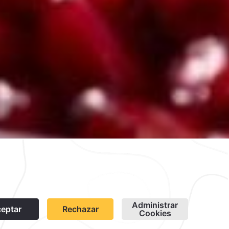
críbete
Cookies
Modificar Reserva
contacto@caminoreal.com
reservaciones@hotelesrealinn.com