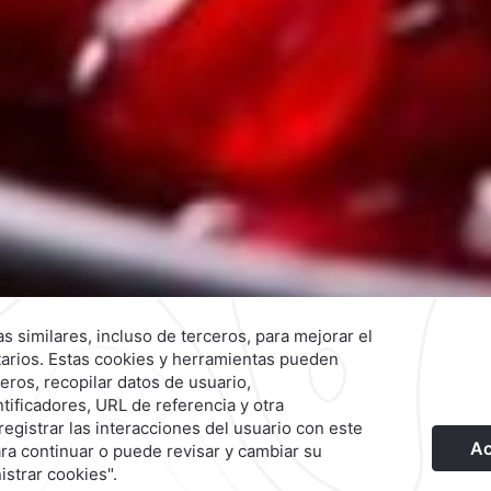
ciales
Aviso de Privacidad
Términos y Condiciones
Aviso de Accesibilidad
Sus
Rio
Hotel
|
664 633 4000
Reservaciones
|
800 901 2300
Explora Nuestras Marcas