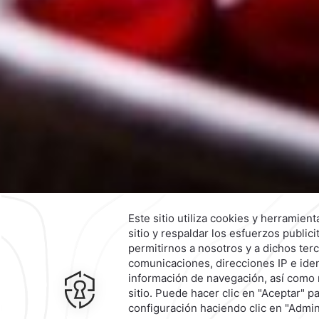
Contacto y Ubicación
Canales Ofi
9902 Paseo de los Héroes,
Zona Urbana 
Tijuana,
22010,
Tijuana,
México