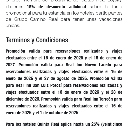
Si eres miembro del programa de lealtad Real Loyalty,
15% de descuento adicional
obtienes
sobre la tarifa
promocional para tu estancia en los hoteles participantes
de Grupo Camino Real para tener unas vacaciones
únicas.
Terminos y Condiciones
Promoción válida para reservaciones realizadas y viajes
efectuados entre el 16 de enero de 2026 y el 15 de enero de
2027. Promoción válida para Real Inn Nuevo Laredo para
reservaciones realizadas y viajes efectuados entre el 16 de
enero de 2026 y el 27 de agosto de 2026. Promoción válida
para Real Inn San Luis Potosí para reservaciones realizadas y
viajes efectuados entre el 16 de enero de 2026 y el 28 de
diciembre de 2026. Promoción valida para Real Inn Torreón para
reservaciones realizadas y viajes efectuados entre el 16 de
enero de 2026 y el 1 de octubre de 2026.
Para los hoteles Quinta Real aplica hasta un 25% (veinticinco