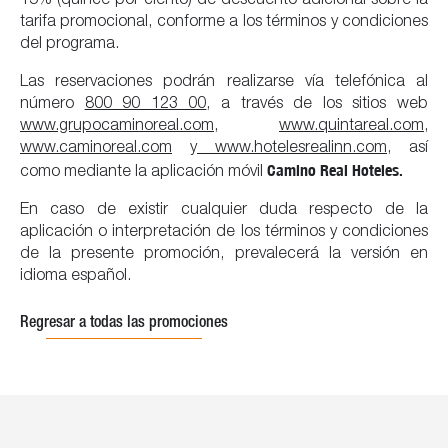
15% (quince por ciento) de descuento adicional sobre la
tarifa promocional, conforme a los términos y condiciones
del programa.
Las reservaciones podrán realizarse vía telefónica al
número
800 90 123 00
, a través de los sitios web
www.grupocaminoreal.com
,
www.quintareal.com
,
www.caminoreal.com
y
www.hotelesrealinn.com
, así
Camino Real Hoteles.
como mediante la aplicación móvil
En caso de existir cualquier duda respecto de la
aplicación o interpretación de los términos y condiciones
de la presente promoción, prevalecerá la versión en
idioma español.
Regresar a todas las promociones