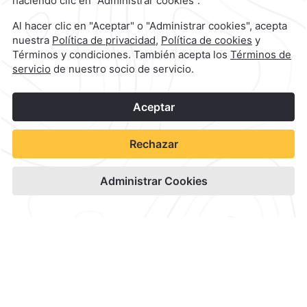
1
©
2026
Grupo Camino Real
Reservar
Hospedaje en el corazón
de Puebla
Descubre estancias excepcionales en
Puebla