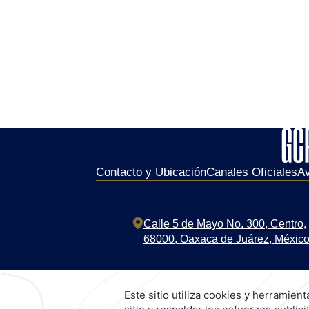
Contacto y Ubicación
Canales Oficiales
Av
Calle 5 de Mayo No. 300,
Centro,
68000,
Oaxaca de Juárez,
Méxic