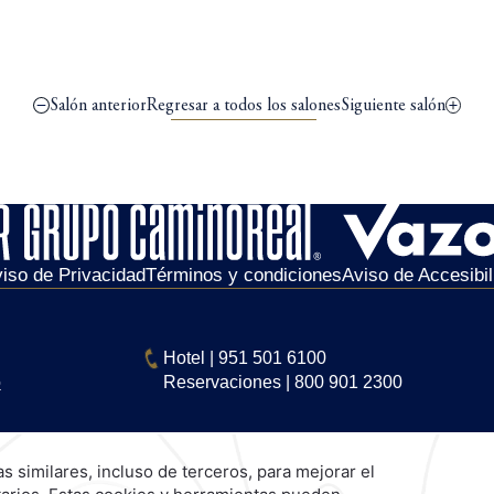
Salón anterior
Regresar a todos los salones
Siguiente salón
iso de Privacidad
Términos y condiciones
Aviso de Accesibil
Hotel
|
951 501 6100
o
Reservaciones
|
800 901 2300
Explora Nuestras Marcas