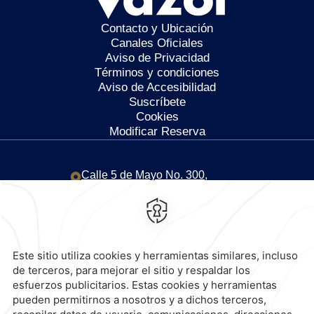
Contacto y Ubicación
Canales Oficiales
Aviso de Privacidad
Términos y condiciones
Aviso de Accesibilidad
Suscríbete
Cookies
Modificar Reserva
Calle 5 de Mayo No. 300,
Centro,
68000,
Oaxaca de
Juárez,
México
Hotel
|
951 501 6100
Reservaciones
|
800 901 2300
contacto@caminoreal.com
reservaciones@quintareal.com