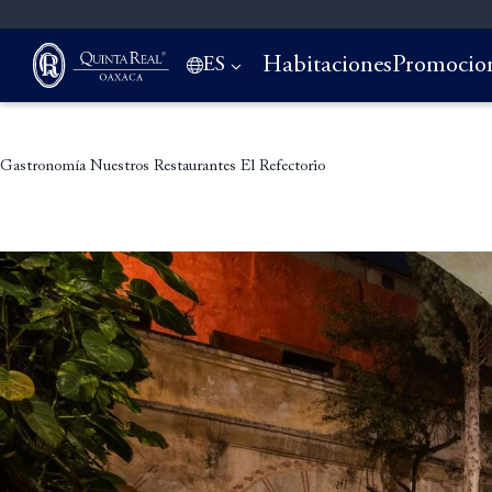
Habitaciones
Promocio
ES
Gastronomía
Nuestros Restaurantes
El Refectorio