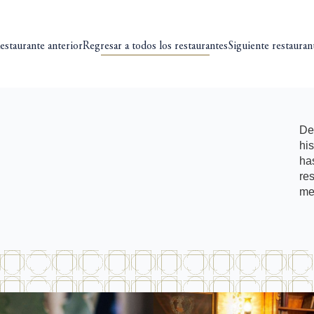
estaurante anterior
Regresar a todos los restaurantes
Siguiente restauran
De
hi
ha
re
me