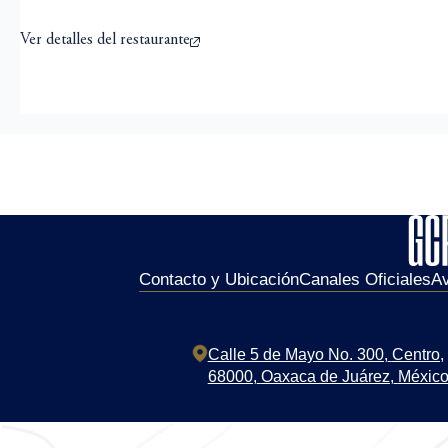
Ver detalles del restaurante
Contacto y Ubicación
Canales Oficiales
Av
Calle 5 de Mayo No. 300,
Centro,
68000,
Oaxaca de Juárez,
Méxic