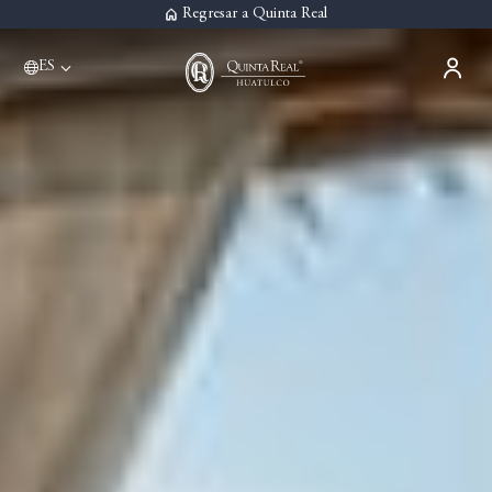
Regresar a Quinta Real
ES