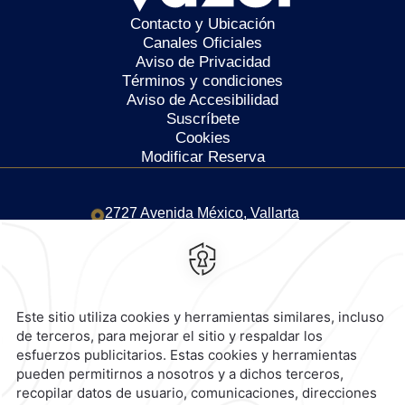
Contacto y Ubicación
Canales Oficiales
Aviso de Privacidad
Términos y condiciones
Aviso de Accesibilidad
Suscríbete
Cookies
Modificar Reserva
2727 Avenida México,
Vallarta
Norte,
44690,
Guadalajara,
México
Hotel
|
333 669 0600
Reservaciones
|
800 901 2300
contacto@caminoreal.com
reservaciones@quintareal.com