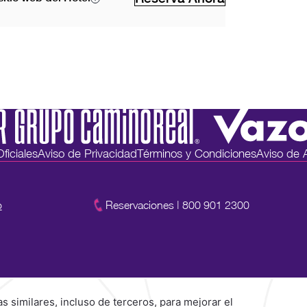
ficiales
Aviso de Privacidad
Términos y Condiciones
Aviso de 
o
Reservaciones
|
800 901 2300
Explora Nuestras Marcas