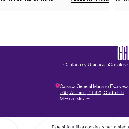
Contacto y Ubicación
Canales O
Calzada General Mariano Escobed
700,
Anzures,
11590,
Ciudad de
México,
Mexico