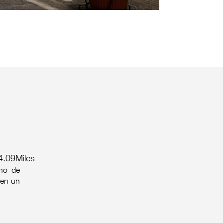
4.09Miles
eno de
cen un