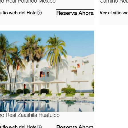
o Real Polanco México
Camino Rea
Reserva Ahora
sitio web del Hotel
Ver el sitio w
o Real Zaashila Huatulco
Reserva Ahora
sitio web del Hotel