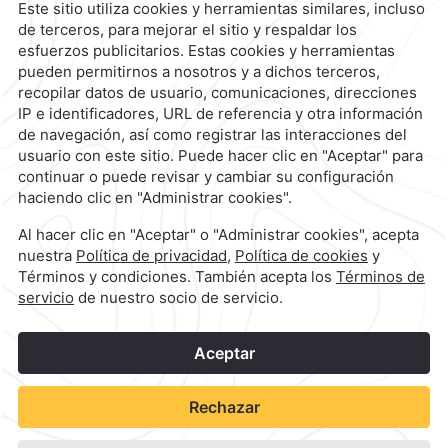
Reservaciones
|
800 901 2300
contacto@caminoreal.com
reservaciones@caminoreal.com
1
©
2026
Grupo Camino Real