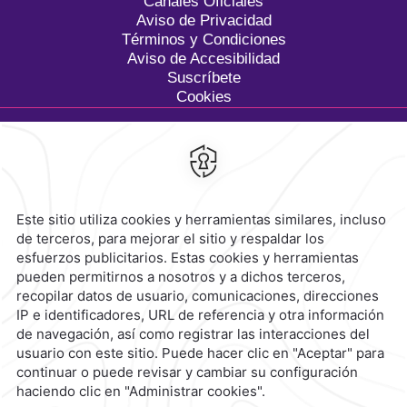
Canales Oficiales
Aviso de Privacidad
Términos y Condiciones
Aviso de Accesibilidad
Suscríbete
Cookies
Calzada General Mariano
Escobedo 700,
Anzures,
11590,
Ciudad de México,
Mexico
Reservaciones
|
800 901 2300
contacto@caminoreal.com
reservaciones@caminoreal.com