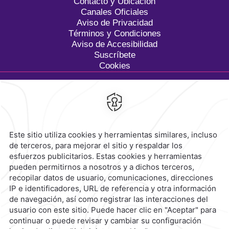
Contacto y Ubicación
Canales Oficiales
Aviso de Privacidad
Términos y Condiciones
Aviso de Accesibilidad
Suscríbete
Cookies
Calzada General Mariano
Escobedo 700,
Anzures,
11590,
Ciudad de México,
Mexico
Reservaciones
|
800 901 2300
contacto@caminoreal.com
reservaciones@caminoreal.com