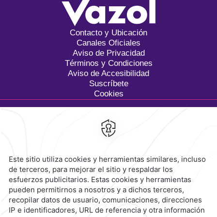
Contacto y Ubicación
Canales Oficiales
Aviso de Privacidad
Términos y Condiciones
Aviso de Accesibilidad
Suscríbete
Cookies
Calzada General Mariano
Escobedo 700,
Anzures,
11590,
Ciudad de México,
Mexico
Reservaciones
|
800 901 2300
contacto@caminoreal.com
reservaciones@caminoreal.com