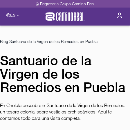
Regresar a Grupo Camino Real
ES
Please select a destination
Acapulco
Camino Real Acapulco Diamante
Blog
Santuario de la Virgen de los Remedios en Puebla
Guadalajara
Camino Real Guadalajara
Santuario de la
Veracruz
Camino Real Veracruz
Virgen de los
Mérida
Camino Real Mérida
Mexico City
Remedios en Puebla
Camino Real Aeropuerto México
Camino Real Pedregal México
Camino Real Polanco México
En Cholula descubre el Santuario de la Virgen de los Remedios:
Monterrey
un tesoro colonial sobre vestigios prehispánicos. Aquí te
Camino Real Fashion Drive Monterrey
contamos todo para una visita completa.
Oaxaca
Camino Real Zaashila Huatulco