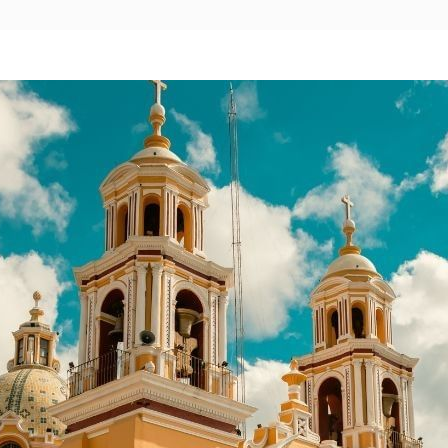
Pachuca
Camino Real Pachuca
Puebla
Camino Real Puebla Angelópolis