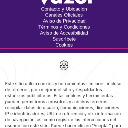
Contacto y Ubicación
Canales Oficiales
Aviso de Privacidad
Términos y Condiciones
Aviso de Accesibilidad
Suscríbete
Cookies
Calzada General Mariano
Escobedo 700,
Anzures,
11590,
Ciudad de México,
Mexico
Reservaciones
|
800 901 2300
contacto@caminoreal.com
reservaciones@caminoreal.com