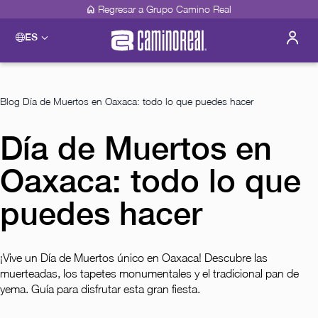
Regresar a Grupo Camino Real
ES
Please select a destination
Acapulco
Camino Real Acapulco Diamante
Blog
Día de Muertos en Oaxaca: todo lo que puedes hacer
Guadalajara
Camino Real Guadalajara
Día de Muertos en
Veracruz
Camino Real Veracruz
Oaxaca: todo lo que
Mérida
Camino Real Mérida
Mexico City
puedes hacer
Camino Real Aeropuerto México
Camino Real Pedregal México
Camino Real Polanco México
¡Vive un Día de Muertos único en Oaxaca! Descubre las
Monterrey
muerteadas, los tapetes monumentales y el tradicional pan de
Camino Real Fashion Drive Monterrey
yema. Guía para disfrutar esta gran fiesta.
Oaxaca
Camino Real Zaashila Huatulco