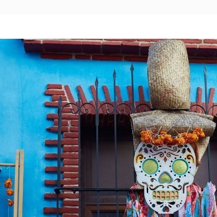
Pachuca
Camino Real Pachuca
Puebla
Camino Real Puebla Angelópolis