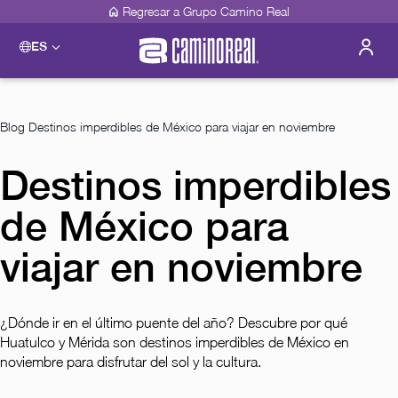
Regresar a Grupo Camino Real
ES
Please select a destination
Acapulco
Camino Real Acapulco Diamante
Blog
Destinos imperdibles de México para viajar en noviembre
Guadalajara
Camino Real Guadalajara
Destinos imperdibles
Veracruz
Camino Real Veracruz
de México para
Mérida
Camino Real Mérida
Mexico City
viajar en noviembre
Camino Real Aeropuerto México
Camino Real Pedregal México
Camino Real Polanco México
¿Dónde ir en el último puente del año? Descubre por qué
Monterrey
Huatulco y Mérida son destinos imperdibles de México en
Camino Real Fashion Drive Monterrey
noviembre para disfrutar del sol y la cultura.
Oaxaca
Camino Real Zaashila Huatulco