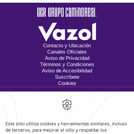
Contacto y Ubicación
Canales Oficiales
Aviso de Privacidad
Términos y Condiciones
Aviso de Accesibilidad
Suscríbete
Cookies
Calzada General Mariano
Escobedo 700,
Anzures,
11590,
Ciudad de México,
Mexico
Reservaciones
|
800 901 2300
contacto@caminoreal.com