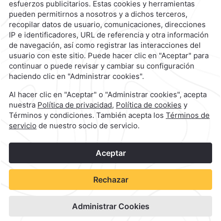
reservaciones@caminoreal.com
1
©
2026
Grupo Camino Real
Reservar