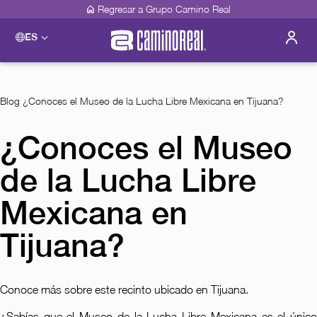
Regresar a Grupo Camino Real
ES
Please select a destination
Acapulco
Camino Real Acapulco Diamante
Blog
¿Conoces el Museo de la Lucha Libre Mexicana en Tijuana?
Guadalajara
Camino Real Guadalajara
¿Conoces el Museo
Veracruz
Camino Real Veracruz
de la Lucha Libre
Mérida
Camino Real Mérida
Mexico City
Mexicana en
Camino Real Aeropuerto México
Camino Real Pedregal México
Tijuana?
Camino Real Polanco México
Monterrey
Camino Real Fashion Drive Monterrey
Conoce más sobre este recinto ubicado en Tijuana.
Oaxaca
Camino Real Zaashila Huatulco
¿Sabías que el Museo de la Lucha Libre Mexicana es el único