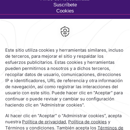
Suscríbete
Cookies
Calzada General Mariano
Escobedo 700,
Anzures,
11590,
Ciudad de México,
Mexico
Reservaciones
|
800 901 2300
contacto@caminoreal.com
reservaciones@caminoreal.com