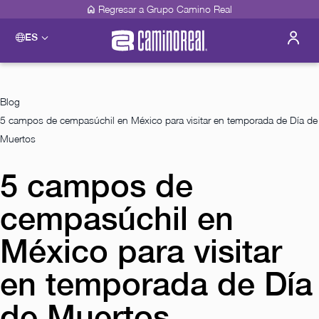
Regresar a Grupo Camino Real
ES
Please select a destination
Acapulco
Camino Real Acapulco Diamante
Blog
Guadalajara
5 campos de cempasúchil en México para visitar en temporada de Día de
Camino Real Guadalajara
Veracruz
Muertos
Camino Real Veracruz
Mérida
5 campos de
Camino Real Mérida
Mexico City
cempasúchil en
Camino Real Aeropuerto México
Camino Real Pedregal México
México para visitar
Camino Real Polanco México
Monterrey
en temporada de Día
Camino Real Fashion Drive Monterrey
Oaxaca
de Muertos
Camino Real Zaashila Huatulco