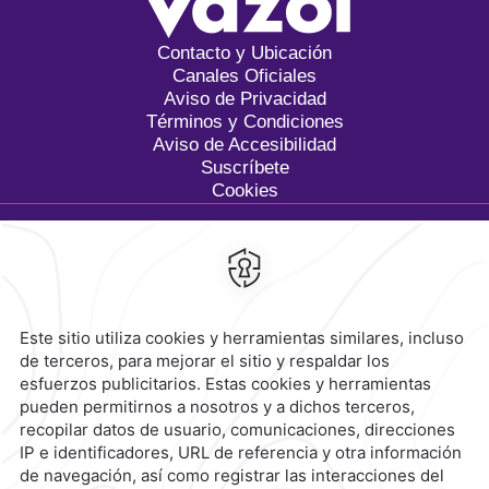
Contacto y Ubicación
Canales Oficiales
Aviso de Privacidad
Términos y Condiciones
Aviso de Accesibilidad
Suscríbete
Cookies
Calzada General Mariano
Escobedo 700,
Anzures,
11590,
Ciudad de México,
Mexico
Reservaciones
|
800 901 2300
contacto@caminoreal.com
reservaciones@caminoreal.com