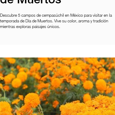
Pachuca
Camino Real Pachuca
Puebla
Descubre 5 campos de cempasúchil en México para visitar en la
Camino Real Puebla Angelópolis
temporada de Día de Muertos. Vive su color, aroma y tradición
mientras exploras paisajes únicos.