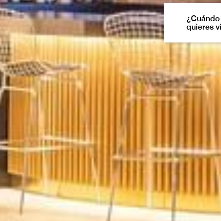
¿Cuándo
quieres v