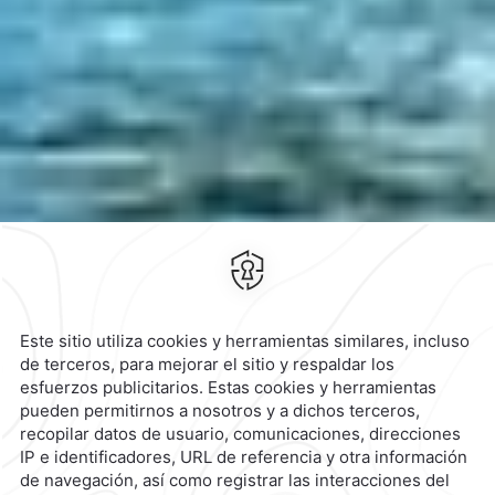
Canales Oficiales
Aviso de Privacidad
Términos y condiciones
Aviso de Accesibilidad
Suscríbete
Cookies
Modificar Reserva
298 Avenida Andrés García
Lavín,
Fundura Montebello,
97113,
Mérida,
México
Hotel
|
999 689 3000
Reservaciones
|
800 901 2300
contacto@caminoreal.com
reservaciones@caminoreal.com