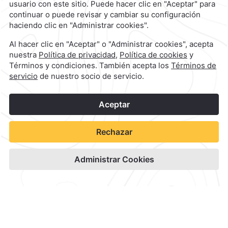
1
©
2026
Grupo Camino Real
Reservar
Blog
Los Pueblos Mágicos que puedes visitar cerca de Monterrey
Los Pueblos