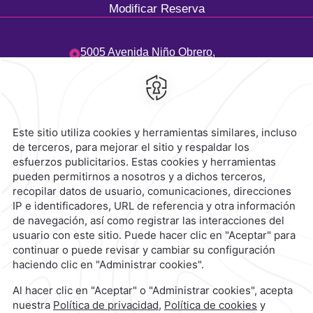
Modificar Reserva
5005 Avenida Niño Obrero,
Camino Real,
45040,
Zapopan,
México
Hotel
|
33 3134 2424
Reservaciones
|
800 901 2300
contacto@caminoreal.com
reservaciones@caminoreal.com