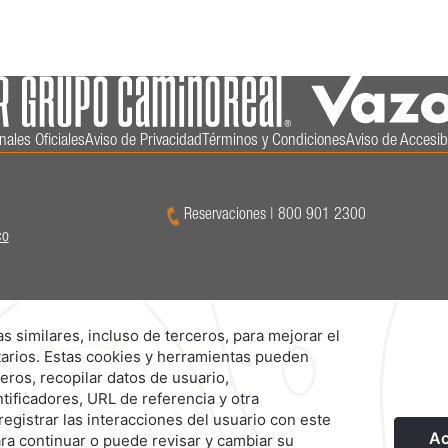
nales Oficiales
Aviso de Privacidad
Términos y Condiciones
Aviso de Accesib
Reservaciones
|
800 901 2300
co
Explora Nuestras Marcas