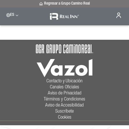
Regresar a Grupo Camino Real
ES
Please select a destination
Celaya
Real Inn Celaya
Estado de México
Real Inn Perinorte
Nuevo Laredo
Real Inn Nuevo Laredo
San Luis Potosí
Real Inn San Luis Potosí
Contacto y Ubicación
Tijuana
Canales Oficiales
Real Inn Tijuana
Aviso de Privacidad
Torreón
Términos y Condiciones
Real Inn Torreón
Aviso de Accesibilidad
Suscríbete
Cookies