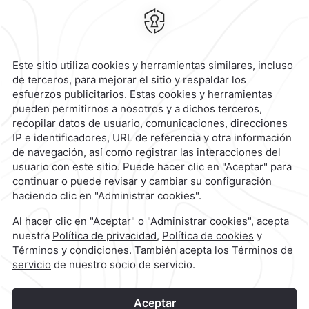
Calzada General Mariano Escobedo
700,
Anzures,
11590,
Ciudad de
México,
Mexico
Reservaciones
|
800 901 2300
contacto@caminoreal.com
reservaciones@caminoreal.com