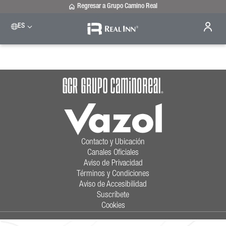
Regresar a Grupo Camino Real
ES
Please select a destination
Celaya
Real Inn Celaya
Estado de México
Real Inn Perinorte
Nuevo Laredo
Real Inn Nuevo Laredo
San Luis Potosí
Real Inn San Luis Potosí
Contacto y Ubicación
Tijuana
Canales Oficiales
Real Inn Tijuana
Aviso de Privacidad
Torreón
Términos y Condiciones
Real Inn Torreón
Aviso de Accesibilidad
Suscríbete
Cookies