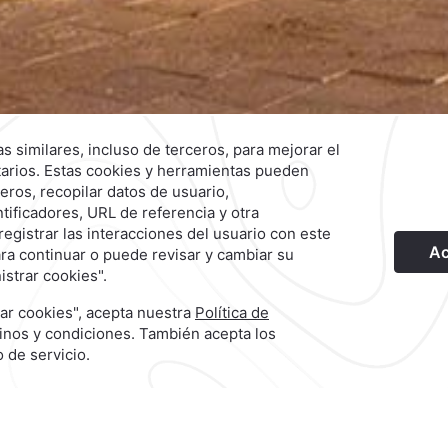
o
Hotel
|
33 3134 2424
Reservaciones
|
800 901 2300
Explora Nuestras Marcas
©
2026
Grupo Camino Real
Tu boda soñada en México te espera en Ca