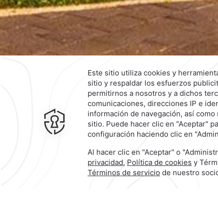
5005 Avenida Niño Obrero,
Camin
Real,
45040,
Zapopan,
México
Bodas en Guadalajara