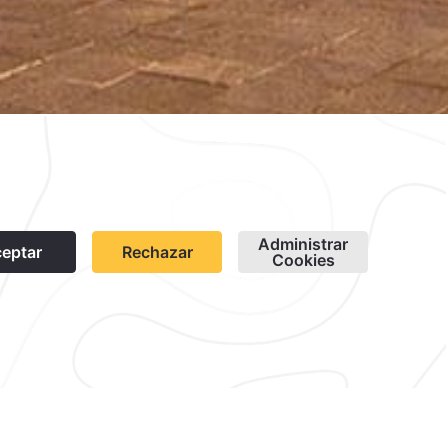
contacto@caminoreal.com
reservaciones@caminoreal.com
1
mino Real Guadalajara. Nuestros