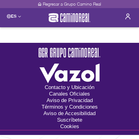
Regresar a Grupo Camino Real
ES
Please select a destination
Acapulco
Camino Real Acapulco Diamante
Guadalajara
Camino Real Guadalajara
Veracruz
Camino Real Veracruz
Mérida
Camino Real Mérida
Contacto y Ubicación
Mexico City
Canales Oficiales
Camino Real Aeropuerto México
Aviso de Privacidad
Camino Real Pedregal México
Términos y Condiciones
Camino Real Polanco México
Aviso de Accesibilidad
Monterrey
Suscríbete
Camino Real Fashion Drive Monterrey
Cookies
Oaxaca
Camino Real Zaashila Huatulco