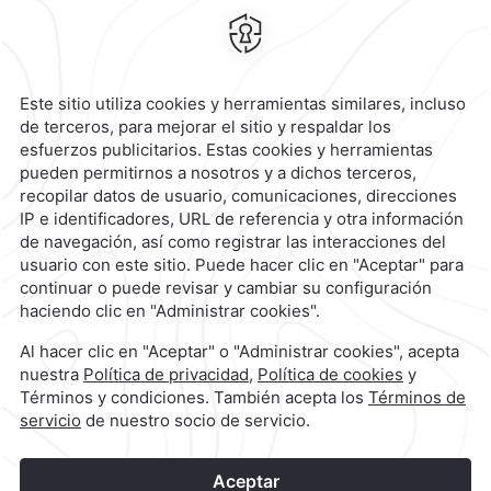
Pachuca
Calzada General Mariano
Camino Real Pachuca
Escobedo 700,
Anzures,
11590,
Puebla
Ciudad de México,
Mexico
Camino Real Puebla Angelópolis
Reservaciones
|
800 901 2300
contacto@caminoreal.com
reservaciones@caminoreal.com