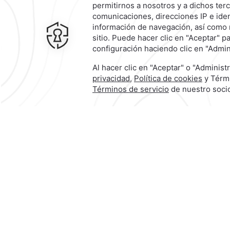
Contacto y Ubicación
Canales Oficiales
A
La Vista,
Cipreses de Mayorazgo,
72810,
Heroica Puebla de Zaragoz
México