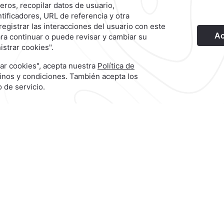
viso de Privacidad
Términos y condiciones
Aviso de Accesibil
Hotel
|
222 303 1800
a,
Reservaciones
|
800 901 2300