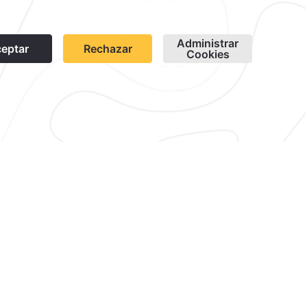
1
idad
Suscríbete
Cookies
Modificar Reserva
contacto@caminoreal.com
reservaciones@caminoreal.com